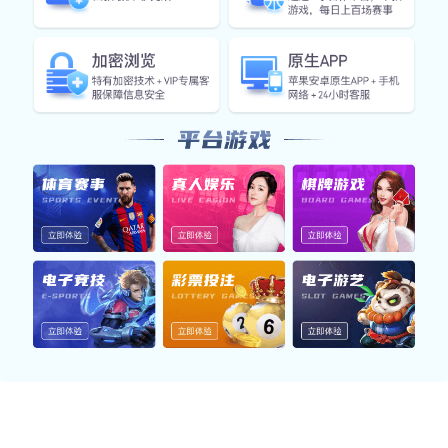
阿什拉夫以其全能型后卫的身份，使得他的个人数据
更为丰富。在防守端，他不仅能够有效地限制对方攻
击手，还具备很强的进攻意识。本赛季他已打入数粒
关键进球，同时他的助攻次数也逐渐增多，这些都显
示出他逐渐向全面发展的趋势迈进。
2、比赛风格特点
从比赛风格来看，登贝莱是一名极具创造力和灵活性
的前锋。他善于利用自己的速度与技巧，在面对防守
时总能找到突破口。此外，他喜欢尝试远射，这种不
确定性让对手难以预测，也为球队提供了更多得分机
遇。
K77则呈现出一种硬朗而又果敢的防守风格，他擅长