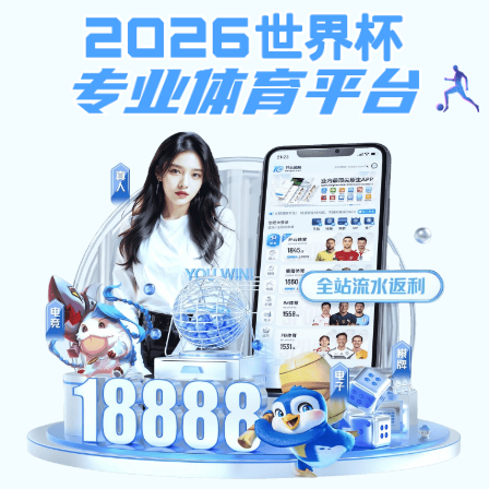
立即注册
雷火网站登录入口
官网
· 权威体育数据平台
雷火网站登录入口 OFFICIAL WEBSITE
自2022年创立以来，
雷火网站登录入口
致力于为用户
提供包括NBA、英超、欧洲杯、LPL在内的热门赛事直
播与数据服务，广受用户信赖。
立即下载雷火网站登录入口APP