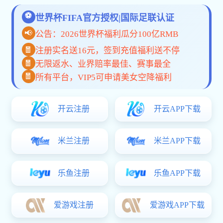
首页
/
体育热点
/ 正文