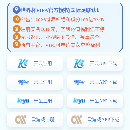
石家庄功夫足球俱乐部正式宣布马俊亮加盟球队共同奋
战新赛季
2026-08-05
10 次浏览
苏群分析詹姆斯未来去向东部球队76人热火骑士更具吸
引力
2026-08-04
13 次浏览