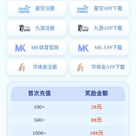
蒂格：外界对福克斯的误解让他在舆论压力下无法全力
以赴
2026-08-03
22 次浏览