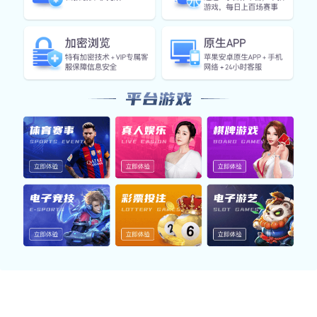
鹈鹕计划再度交易争取乐透签瞄准前十潜力球员名单已
确定
2026-08-01
31 次浏览