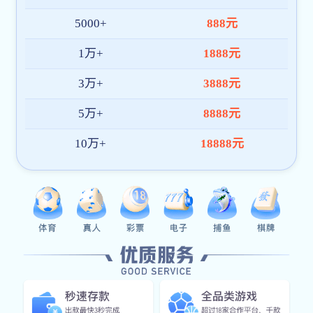
B席在球队战术地位下降排名远低于C罗B费及巴黎双星
2026-08-02
27 次浏览