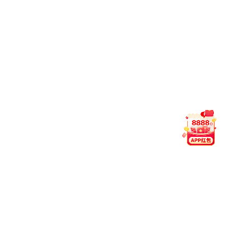
英格兰球队欧战荣誉榜揭晓利物浦称王切尔西独占鳌头
曼联紧随其后
2026-07-09
55 次浏览