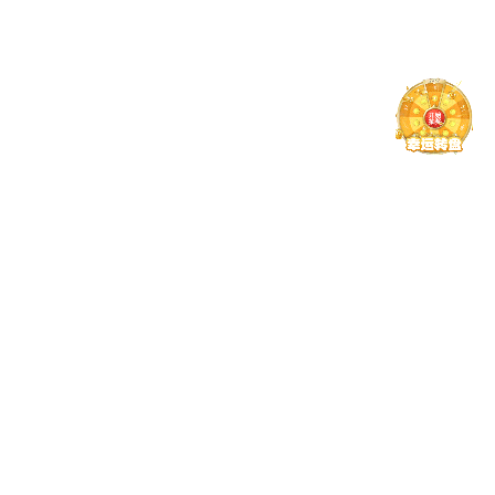
快速成长并提高竞技水平。特别是在欧洲足坛竞争日
益激烈的大环境下，能够身处这样一个氛围中，无疑
会加速个人的发展。
对于年轻球员而言，加入拜仁意味着可以接触到更高
水平的比赛，与世界顶级球星同场竞技，从而汲取经
验。这也是为什么许多球员在考虑转会时，会将拜仁
视为首选目的地之一。
3、当前足球市场动态
近年来，全球足球市场经历了剧烈变化，各大俱乐部
纷纷加大投入，以期在激烈竞争中脱颖而出。在这样
的背景下，各类转会谣言层出不穷，而实际交易往往
充满变数。对于像斯通斯这样的年轻才俊来说，这一
时期充满机遇与挑战并存。