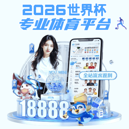
立即注册
雷火网站登录入口
官网
· 权威体育数据平台
雷火网站登录入口 OFFICIAL WEBSITE
自2022年创立以来，
雷火网站登录入口
致力于为用户
提供包括NBA、英超、欧洲杯、LPL在内的热门赛事直
播与数据服务，广受用户信赖。
立即下载雷火网站登录入口APP