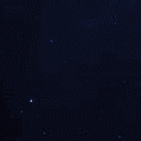
热门推荐
杜兰特回应狄龙质疑称即
NFL传奇奥
使低谷也
力转型
2026-06-04
2026-07-19
推荐网站