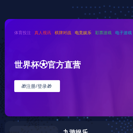
立即注册
雷火网站登录入口
官
育数据平台
雷火网站登录入口 OFFICIAL WEBSITE
自2022年创立以来，
雷火网站登录入口
致力于为
洲杯、LPL在内的热门赛事直播与数据服务，广