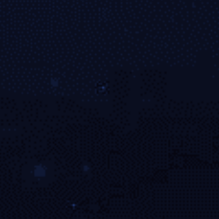
布里称凯恩有潜
法比奥禁区内遭恩加德乌
掘金主场
拉拉倒主
因伤缺阵
2026-06-12
2026-05
联系我们