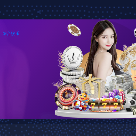
体育
下载App
公司简介
网 · 权威体
用户提供包括NBA、英超、欧
受用户信赖。