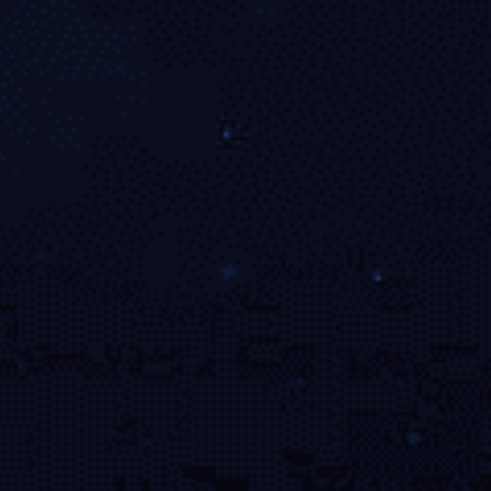
迎战独行侠戈登
-30