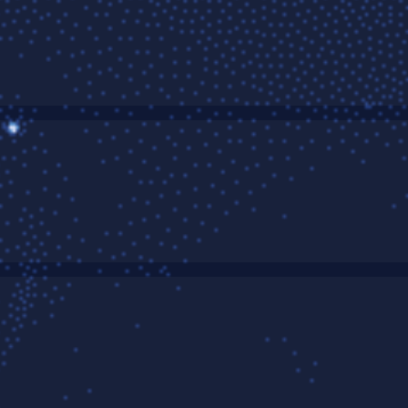
中超联赛作为中国足球的顶级职业联赛，每个赛
季即将到来之际，各支球队纷纷展开备战，力求
从四个方面对“中超赛季前瞻全力以赴争取佳绩展
实力的提升、年轻球员的发展、战术体系的完善