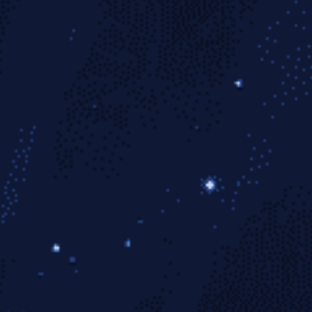
2、年轻球员的发展
年轻球员是任何一支球队未来发展的希望，中超
养与使用。首先，在比赛中给予年轻球员上场机
他们在实战中快速成长。此外，老将对年轻球员
经验可以帮助小将们更快适应高强度比赛。
其次，合理安排训练内容，以针对性的训练计划
多俱乐部正在尝试的新举措。例如，一些俱乐部
练，并邀请专业人士进行指导，从而确保他们获
最后，创造良好的心理环境同样不可忽视。对于
关键时刻能否发挥出色，因此，各队需重视心理
持冷静，并展现自我价值。
3、战术体系的完善