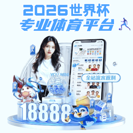
立即注册
雷火网站登录入口
官网
· 权威体育数据平台
雷火网站登录入口 OFFICIAL WEBSITE
自2022年创立以来，
雷火网站登录入口
致力于为用户
提供包括NBA、英超、欧洲杯、LPL在内的热门赛事直
播与数据服务，广受用户信赖。
立即下载雷火网站登录入口APP