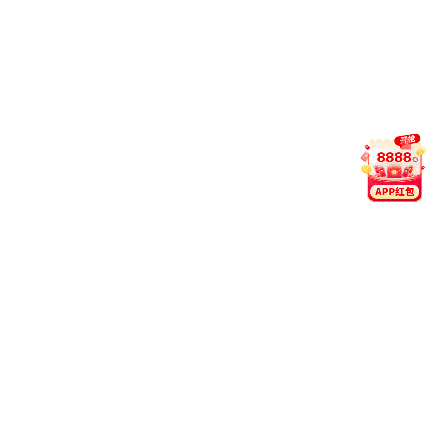
在明确了自身需求及比塞克可能离开的情况下，国际
米兰开始积极搜寻合适的新援。根据市场动态及各大
赛事表现，高层已锁定几名备受瞩目的潜在目标。这
些球员不仅具备较强实力，还能迅速适应意甲联赛节
奏，是理想的人选。
首先，中场方面，一些来自顶级联赛的小型俱乐部核
心球员正处于合同到期阶段，他们有望以相对低廉的
价格加盟。同时，不少年轻才俊也展现出了过人的天
赋，如果能及时挖掘，将极大丰富国米阵容深度，并
提升整体竞技水平。此外，在锋线位置上，一些英超
及西甲边路快马也受到关注，他们能够为国米提供更
多战术选择，有效提升比赛中的变数和灵活性。
总之，在全球化足球市场下，引援工作并非易事。但