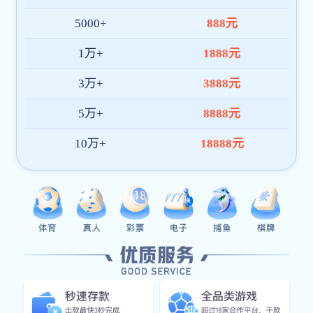
有很大的提升空间，这为他未来的发展奠定了基础。
本文将从四个方面进行详细分析：一是锡安的天赋与
潜力；二是高球商的重要性；三是职业发展中的挑
战；四是未来展望与期待。
1、锡安的天赋与潜力
锡安·威廉姆森自高中时期便展示出了惊人的天赋。他
以超强的身体素质和灵活性，让对手难以防守。在大
学时期，他不仅在场上表现出色，还引发了媒体和球
迷们对于他的广泛讨论。尽管如此，莫斯利强调，锡
安尚未完全发挥出他的全部潜力，这令人感到振奋。
除了身体条件外，锡安在技术层面也有着良好的基
础。他具备出色的投篮能力、突破能力以及传球技
巧，这使得他能够成为球队进攻端的重要支点。然