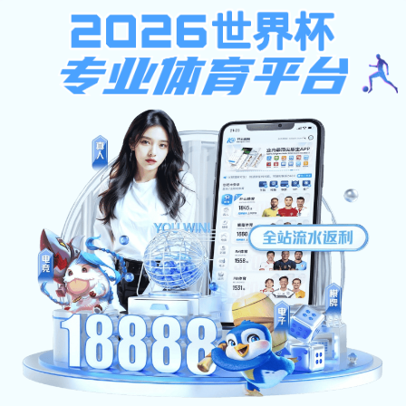
立即注册
雷火网站登录入口
官网
· 权威体育数据平台
雷火网站登录入口 OFFICIAL WEBSITE
自2022年创立以来，
雷火网站登录入口
致力于为用户
提供包括NBA、英超、欧洲杯、LPL在内的热门赛事直
播与数据服务，广受用户信赖。
立即下载雷火网站登录入口APP