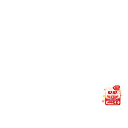
动员，包括锡安本身。在过去几个赛季中，他经历了
一些严重伤病，这对他的成长造成了影响，也让外界
对他的未来产生了一定担忧。
其次，在球队氛围和角色定位上，如何找到适合自己
的位置也是一个重大挑战。在NBA中，每位球员都有
自己独特的位置和职责，如果无法有效融入团队，将
会影响个人发挥。此外，与优秀队友间建立良好化学
反应同样至关重要，有助于提升整支球队竞争力。
最后，以年轻身份面对巨大的舆论压力，也是每位新
秀所需克服的问题。公众对于顶尖选手常常抱有过高
期望，而这些期望可能会导致心理负担。因此，在克
服各种困难时，一个良好的心理状态显得尤为重要。
4、未来展望与期待