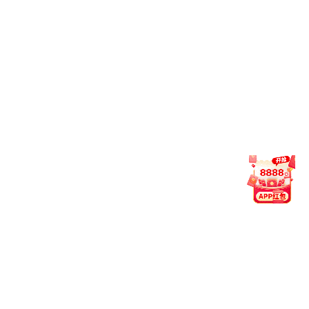
式进攻，通过不断挡拆和切入寻找空位投篮机会。这
种打法要求其他角色球员积极跑位并准备好接应，同
时也需增强防守端力度，以抵御掘金快速反击带来的
压力。
因此，两支球队在技战术布置上都存在一定差异，而
谁能更好地执行自己的计划，将会成为决定胜负的重
要因素。本场比赛将充分考验双方教练组临场指挥能
力，以及球员们对战术理解与执行水平。
4、比赛预测与展望
根据目前两支球队近期状态及各自优势，我们可以初
步预测本场比赛将会非常激烈。尽管戈登缺阵给掘金
带来了不少压力，但凭借主场之利以及约基奇和沃特
森等人的出色发挥，他们依然有很大的赢面。同时，